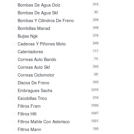
Bombas De Agua Dolz
315
Bombas De Agua Skf
42
Bombas Y Cilindros De Freno
239
Bombillas Manad
248
Bujias Ngk
216
Cadenas Y Piñones Moto
549
Calentadores
111
Correas Auto Bando
74
Correas Auto Skf
232
Correas Ciclomotor
29
Discos De Freno
433
Embragues Sachs
1070
Escobillas Trico
210
Filtros Fram
1035
Filtros Hifi
1647
Filtros Mahle Con Asterisco
1521
Filtros Mann
195