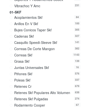
Vibrachoc Y Amc
231
01-SKF
Acoplamientos Skf
84
Anillos En V Skf
100
Bujes Conicos Taper Skf
305
Cadenas Skf
327
Casquillo Speedi-Sleeve Skf
141
Correas De Corte Mangon
382
Correas Skf
1143
Grasa Skf
139
Juntas Universales Skf
16
Piñones Skf
576
Poleas Skf
337
Retenes Cr
679
Retenes Skf Populares Alto Volumen
638
Retenes Skf Pulgadas
274
Rodamiento Cooper
67