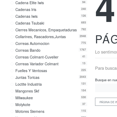
Cadena Elite Iwis
94
Cadenas Iris
240
Cadenas Iwis
126
Cadenas Tsubaki
693
Cierres Mecanicos, Empaquetaduras
792
PÁG
Collarines, Rascadores,juntas
2948
Correas Automocion
775
Correas Bando
1767
Lo sentimos
Correas Colmant-Cuvelier
41
Correas Variador Colmant
13
Para buscar
Fuelles Y Ventosas
225
Juntas Toricas
2043
Busque en nue
Loctite Industria
131
Mangones Skf
154
Milwaukee
530
PÁGINA DE I
Molykote
37
Motores Siemens
115