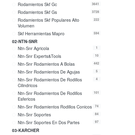
Rodamientos Skf Gc
3641
Rodamientos Skf Gs
3728
Rodamientos Skf Populares Alto
222
Volumen
Skf Herramientas Mapro
594
02-NTN-SNR
Ntn-Snr Agricola
1
Ntn-Snr Experts&tools
10
Ntn-Snr Rodamientos A Bolas
442
Ntn-Snr Rodamientos De Agujas
5
Ntn-Snr Rodamientos De Rodillos
4
Cilindricos
Ntn-Snr Rodamientos De Rodillos
101
Esfericos
Ntn-Snr Rodamientos Rodillos Conicos
74
Ntn-Snr Soportes
84
Ntn-Snr Soportes En Dos Partes
97
03-KARCHER