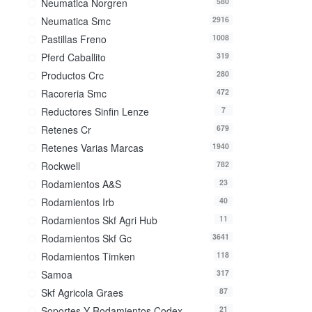
Neumatica Norgren
580
Neumatica Smc
2916
Pastillas Freno
1008
Pferd Caballito
319
Productos Crc
280
Racoreria Smc
472
Reductores Sinfin Lenze
7
Retenes Cr
679
Retenes Varias Marcas
1940
Rockwell
782
Rodamientos A&s
23
Rodamientos Irb
40
Rodamientos Skf Agri Hub
11
Rodamientos Skf Gc
3641
Rodamientos Timken
118
Samoa
317
Skf Agricola Graes
87
Soportes Y Rodamientos Codex
21