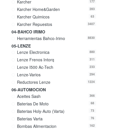
Karcher
177
Karcher Home&garden
283
Karcher Quimicos
63
Karcher Repuestos
3407
04-BAHCO IRIMO
Herramientas Bahco-Irimo
8830
05-LENZE
Lenze Electronica
880
Lenze Frenos Intorq
311
Lenze I500 Ac-Tech
233
Lenze-Varios
294
Reductores Lenze
1224
06-AUTOMOCION
Aceites Sash
366
Baterias De Moto
68
Baterias Holy-Auto (varta)
73
Baterias Varta
76
Bombas Alimentacion
162