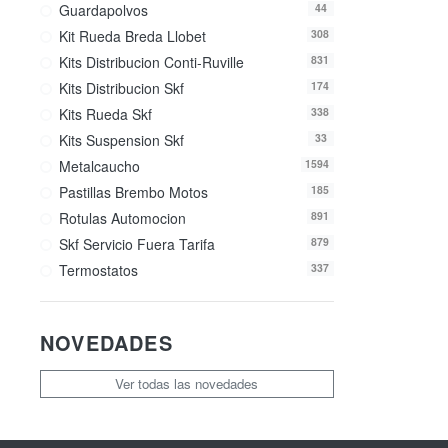
Guardapolvos
44
Kit Rueda Breda Llobet
308
Kits Distribucion Conti-Ruville
831
Kits Distribucion Skf
174
Kits Rueda Skf
338
Kits Suspension Skf
33
Metalcaucho
1594
Pastillas Brembo Motos
185
Rotulas Automocion
891
Skf Servicio Fuera Tarifa
879
Termostatos
337
NOVEDADES
Ver todas las novedades