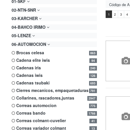
01-SKF
02-NTN-SNR
1
2
3
4
03-KARCHER
04-BAHCO IRIMO
05-LENZE
06-AUTOMOCION
brocas celesa
863
cadena elite iwis
94
cadenas iris
240
cadenas iwis
126
cadenas tsubaki
693
cierres mecanicos, empaquetaduras
791
collarines, rascadores,juntas
2947
correas automocion
775
correas bando
1766
correas colmant-cuvelier
41
correas variador colmant
13