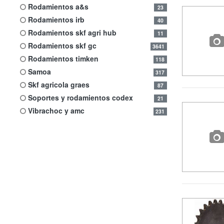
rodamientos a&s
23
rodamientos irb
40
rodamientos skf agri hub
11
rodamientos skf gc
3641
rodamientos timken
118
samoa
317
skf agricola graes
87
soportes y rodamientos codex
21
vibrachoc y amc
231