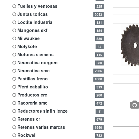
fuelles y ventosas
225
juntas toricas
2043
loctite industria
131
mangones skf
154
milwaukee
530
molykote
37
motores siemens
115
neumatica norgren
580
neumatica smc
2906
pastillas freno
1008
pferd caballito
319
productos crc
280
racoreria smc
472
reductores sinfin lenze
7
retenes cr
679
retenes varias marcas
1940
rockwell
782