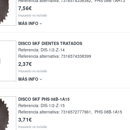
Referencia alternativa:
7316574338382
,
PHS 08B-1AH13
7,56€
Impuesto no incluido
MÁS INFO
DISCO SKF DIENTES TRATADOS
Referencia:
DIS-1/2-Z-14
Referencia alternativa:
7316574338399
2,37€
Impuesto no incluido
MÁS INFO
DISCO SKF PHS 08B-1A15
Referencia:
DIS-1/2-Z-15
Referencia alternativa:
7316572777961
,
PHS 08B-1A15
3,71€
Impuesto no incluido