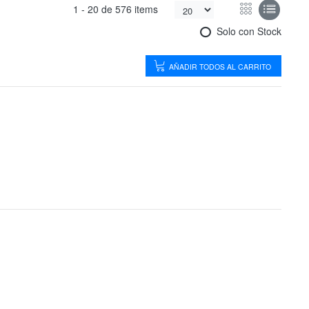
1 -
20
de
576 items
Solo con Stock
AÑADIR TODOS AL CARRITO