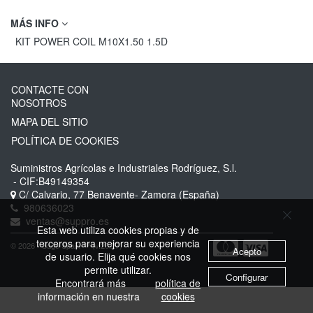
MÁS INFO
KIT POWER COIL M10X1.50 1.5D
CONTACTE CON
NOSOTROS
MAPA DEL SITIO
POLÍTICA DE COOKIES
Suministros Agrícolas e Industriales Rodríguez, S.l.
- CIF:B49149354
C/ Calvario, 77
Benavente-
Zamora
(España)
980636023
ventas@suppro.es
Esta web utiliza cookies propias y de
terceros para mejorar su experiencia
© 2026 - Sage Spain ™ (v.20.27)
Acepto
de usuario. Elija qué cookies nos
permite utilizar.
Configurar
Encontrará más
política de
información en nuestra
cookies