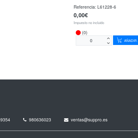
Referencia:
L61228-6
0,00€
Impuesto no incluido
(0)
AÑADIR 
49354
980636023
ventas@suppro.es