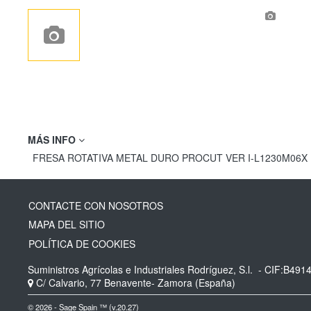
MÁS INFO
FRESA ROTATIVA METAL DURO PROCUT VER I-L1230M06X
CONTACTE CON NOSOTROS
MAPA DEL SITIO
POLÍTICA DE COOKIES
Suministros Agrícolas e Industriales Rodríguez, S.l.
- CIF:B491
C/ Calvario, 77
Benavente-
Zamora
(España)
© 2026 - Sage Spain ™ (v.20.27)