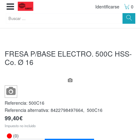
Identificarse
0
FRESA P/BASE ELECTRO. 500C HSS-
Co. Ø 16
Referencia:
500C16
Referencia alternativa:
8422798497664
,
500C16
99,40€
Impuesto no incluido
(0)