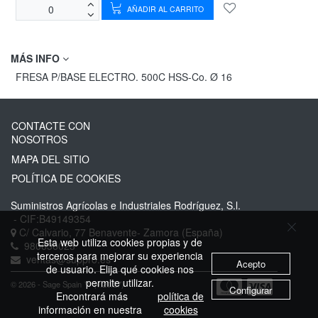
AÑADIR AL CARRITO
MÁS INFO
FRESA P/BASE ELECTRO. 500C HSS-Co. Ø 16
CONTACTE CON
NOSOTROS
MAPA DEL SITIO
POLÍTICA DE COOKIES
Suministros Agrícolas e Industriales Rodríguez, S.l.
- CIF:B49149354
C/ Calvario, 77
Benavente-
Zamora
(España)
Esta web utiliza cookies propias y de
980636023
terceros para mejorar su experiencia
ventas@suppro.es
Acepto
de usuario. Elija qué cookies nos
permite utilizar.
© 2026 - Sage Spain ™ (v.20.27)
Configurar
Encontrará más
política de
información en nuestra
cookies