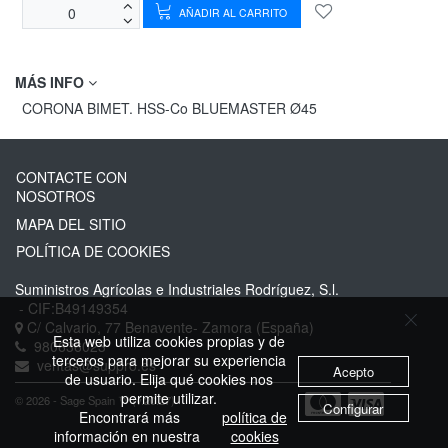
AÑADIR AL CARRITO
MÁS INFO
CORONA BIMET. HSS-Co BLUEMASTER Ø45
CONTACTE CON
NOSOTROS
MAPA DEL SITIO
POLÍTICA DE COOKIES
Suministros Agrícolas e Industriales Rodríguez, S.l.
- CIF:B49149354
C/ Calvario, 77
Benavente-
Zamora
(España)
Esta web utiliza cookies propias y de
980636023
terceros para mejorar su experiencia
ventas@suppro.es
Acepto
de usuario. Elija qué cookies nos
permite utilizar.
© 2026 - Sage Spain ™ (v.20.27)
Configurar
Encontrará más
política de
información en nuestra
cookies