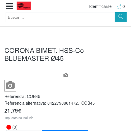
Identificarse
0
CORONA BIMET. HSS-Co
BLUEMASTER Ø45
Referencia:
COB45
Referencia alternativa:
8422798861472
,
COB45
21,79€
Impuesto no incluido
(0)