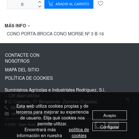
AÑADIR AL CARRITO
MÁS INFO
CONO PORTA-BROCA CONO MORSE Nº 3 B-16
CONTACTE CON
NOSOTROS
MAPA DEL SITIO
POLÍTICA DE COOKIES
Suministros Agrícolas e Industriales Rodríguez, S.l.
- CIF:B49149354
C/ Calvario, 77
Benavente-
Zamora
(España)
Esta web utiliza cookies propias y de
980636023
terceros para mejorar su experiencia
ventas@suppro.es
Acepto
de usuario. Elija qué cookies nos
permite utilizar.
© 2026 - Sage Spain ™ (v.20.27)
Configurar
Encontrará más
política de
información en nuestra
cookies