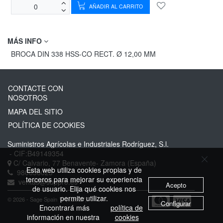
AÑADIR AL CARRITO
MÁS INFO
BROCA DIN 338 HSS-CO RECT. Ø 12,00 MM
CONTACTE CON
NOSOTROS
MAPA DEL SITIO
POLÍTICA DE COOKIES
Suministros Agrícolas e Industriales Rodríguez, S.l.
- CIF:B49149354
C/ Calvario, 77
Benavente-
Zamora
(España)
Esta web utiliza cookies propias y de
980636023
terceros para mejorar su experiencia
ventas@suppro.es
Acepto
de usuario. Elija qué cookies nos
permite utilizar.
© 2026 - Sage Spain ™ (v.20.27)
Configurar
Encontrará más
política de
información en nuestra
cookies