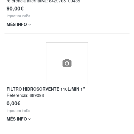
referència alternativa:
8429765100435
90,00€
Impost no inclòs
MÉS INFO
FILTRO HIDROSORVENTE 110L/MIN 1"
Referència:
689098
0,00€
Impost no inclòs
MÉS INFO