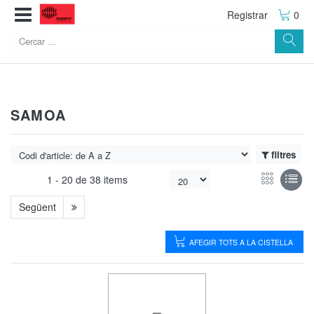
Registrar
0
SAMOA
filtres
1 -
20
de
38 items
Següent
AFEGIR TOTS A LA CISTELLA