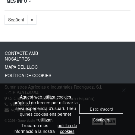
MÉS INFO
Següent
CONTACTE AMB
NOSALTRES
MAPA DEL LLOC
POLÍTICA DE COOKIES
Suministros Agrícolas e Industriales Rodríguez, S.l.
- CIF:B49149354
Aquest web utilitza cookies
C/ Calvario, 77
Benavente-
Zamora
(España)
pròpies i de tercers per millorar la
980636023
seva experiència d'usuari. Trieu
Estic d'acord
ventas@suppro.es
quines cookies ens permet
utilitzar.
Configura
© 2026 - Sage Spain ™ (v.20.27)
Trobareu més
política de
informació a la nostra
cookies