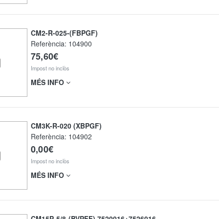
CM2-R-025-(FBPGF)
Referència:
104900
75,60€
Impost no inclòs
MÉS INFO
CM3K-R-020 (XBPGF)
Referència:
104902
0,00€
Impost no inclòs
MÉS INFO
CM15P-5/8-(BVPFF) 7520016+7526016