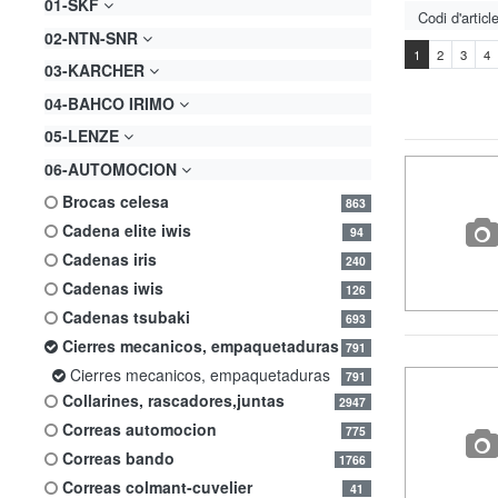
01-SKF
02-NTN-SNR
1
2
3
4
03-KARCHER
04-BAHCO IRIMO
05-LENZE
06-AUTOMOCION
brocas celesa
863
cadena elite iwis
94
cadenas iris
240
cadenas iwis
126
cadenas tsubaki
693
cierres mecanicos, empaquetaduras
791
cierres mecanicos, empaquetaduras
791
collarines, rascadores,juntas
2947
correas automocion
775
correas bando
1766
correas colmant-cuvelier
41