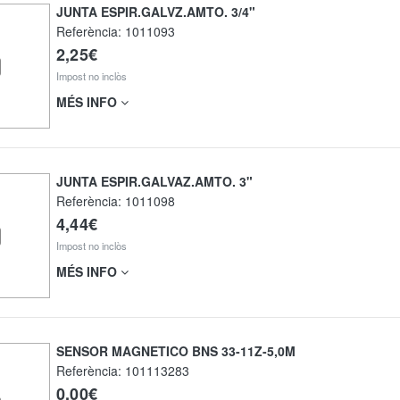
JUNTA ESPIR.GALVZ.AMTO. 3/4"
Referència:
1011093
2,25€
Impost no inclòs
MÉS INFO
JUNTA ESPIR.GALVAZ.AMTO. 3"
Referència:
1011098
4,44€
Impost no inclòs
MÉS INFO
SENSOR MAGNETICO BNS 33-11Z-5,0M
Referència:
101113283
0,00€