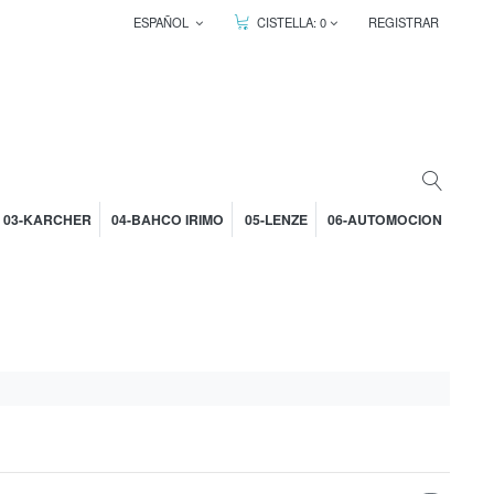
ESPAÑOL
CISTELLA:
0
REGISTRAR
03-KARCHER
04-BAHCO IRIMO
05-LENZE
06-AUTOMOCION