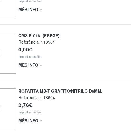
Impost no inclòs
MÉS INFO
CM2-R-016- (FBPGF)
Referència:
113561
0,00€
Impost no inclòs
MÉS INFO
ROTATITA MB-T GRAFITO/NITRILO D6MM.
Referència:
118604
2,76€
Impost no inclòs
MÉS INFO