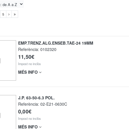
5
EMP.TRENZ.ALG.ENSEB.TAE-24 19MM
Referència:
0102320
11,50€
Impost no inclòs
MÉS INFO
J.P. 63-50-6.3 POL.
Referència:
02-E21-0630C
0,00€
Impost no inclòs
MÉS INFO