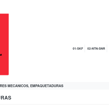
01-SKF
02-NTN-SNR
RRES MECANICOS, EMPAQUETADURAS
URAS