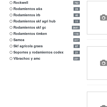
rockwell
782
rodamientos a&s
23
rodamientos irb
40
rodamientos skf agri hub
11
rodamientos skf gc
3641
rodamientos timken
118
samoa
317
skf agricola graes
87
soportes y rodamientos codex
21
vibrachoc y amc
231