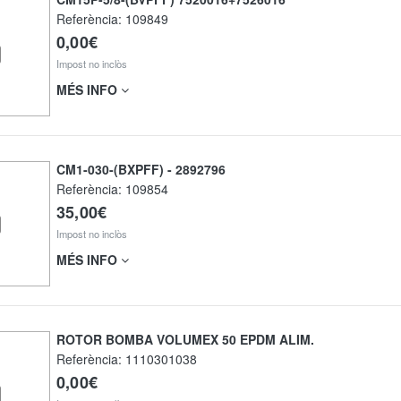
Referència:
109849
0,00€
Impost no inclòs
MÉS INFO
CM1-030-(BXPFF) - 2892796
Referència:
109854
35,00€
Impost no inclòs
MÉS INFO
ROTOR BOMBA VOLUMEX 50 EPDM ALIM.
Referència:
1110301038
0,00€