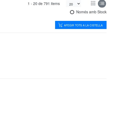
1 -
20
de
791 items
Només amb Stock
AFEGIR TOTS A LA CISTELLA