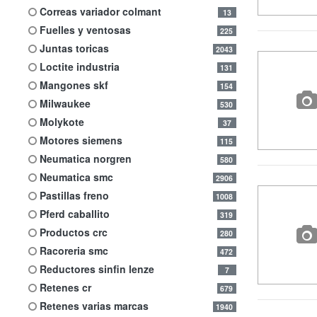
correas variador colmant
13
fuelles y ventosas
225
juntas toricas
2043
loctite industria
131
mangones skf
154
milwaukee
530
molykote
37
motores siemens
115
neumatica norgren
580
neumatica smc
2906
pastillas freno
1008
pferd caballito
319
productos crc
280
racoreria smc
472
reductores sinfin lenze
7
retenes cr
679
retenes varias marcas
1940