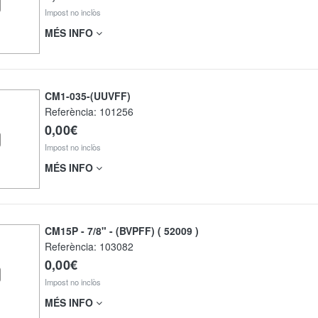
Impost no inclòs
MÉS INFO
CM1-035-(UUVFF)
Referència:
101256
0,00€
Impost no inclòs
MÉS INFO
CM15P - 7/8" - (BVPFF) ( 52009 )
Referència:
103082
0,00€
Impost no inclòs
MÉS INFO