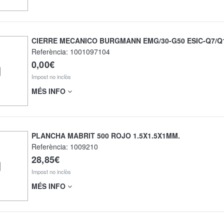
CIERRE MECANICO BURGMANN EMG/30-G50 ESIC-Q7/Q
Referència:
1001097104
0,00€
Impost no inclòs
MÉS INFO
PLANCHA MABRIT 500 ROJO 1.5X1.5X1MM.
Referència:
1009210
28,85€
Impost no inclòs
MÉS INFO