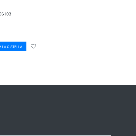
96103
 LA CISTELLA