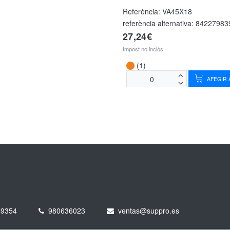
Referència:
VA45X18
referència alternativa:
84227983
27,24€
Impost no inclòs
(1)
AFEGIR A
49354
980636023
ventas@suppro.es