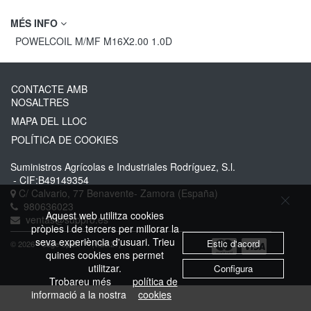
MÉS INFO
POWELCOIL M/MF M16X2.00 1.0D
CONTACTE AMB
NOSALTRES
MAPA DEL LLOC
POLÍTICA DE COOKIES
Suministros Agrícolas e Industriales Rodríguez, S.l.
- CIF:B49149354
C/ Calvario, 77
Benavente-
Zamora
(España)
980636023
Aquest web utilitza cookies
ventas@suppro.es
pròpies i de tercers per millorar la
seva experiència d'usuari. Trieu
Estic d'acord
© 2026 - Sage Spain ™ (v.20.27)
quines cookies ens permet
utilitzar.
Configura
Trobareu més
política de
informació a la nostra
cookies