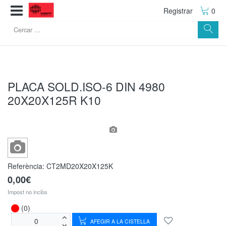
Registrar
0
PLACA SOLD.ISO-6 DIN 4980
20X20X125R K10
Referència:
CT2MD20X20X125K
0,00€
Impost no inclòs
(0)
AFEGIR A LA CISTELLA