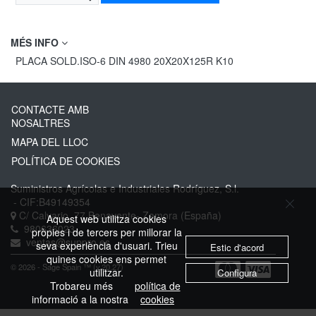
MÉS INFO
PLACA SOLD.ISO-6 DIN 4980 20X20X125R K10
CONTACTE AMB
NOSALTRES
MAPA DEL LLOC
POLÍTICA DE COOKIES
Suministros Agrícolas e Industriales Rodríguez, S.l.
- CIF:B49149354
C/ Calvario, 77
Benavente-
Zamora
(España)
Aquest web utilitza cookies
980636023
pròpies i de tercers per millorar la
ventas@suppro.es
seva experiència d'usuari. Trieu
Estic d'acord
quines cookies ens permet
© 2026 - Sage Spain ™ (v.20.27)
utilitzar.
Configura
Trobareu més
política de
informació a la nostra
cookies