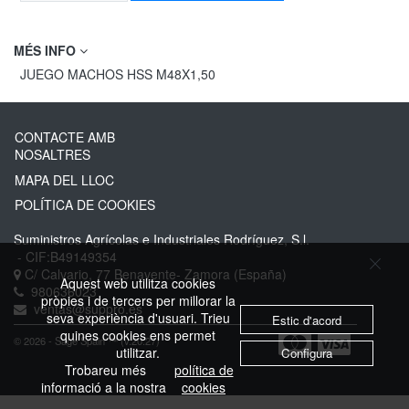
MÉS INFO
JUEGO MACHOS HSS M48X1,50
CONTACTE AMB
NOSALTRES
MAPA DEL LLOC
POLÍTICA DE COOKIES
Suministros Agrícolas e Industriales Rodríguez, S.l.
- CIF:B49149354
C/ Calvario, 77
Benavente-
Zamora
(España)
Aquest web utilitza cookies
980636023
pròpies i de tercers per millorar la
ventas@suppro.es
seva experiència d'usuari. Trieu
Estic d'acord
quines cookies ens permet
© 2026 - Sage Spain ™ (v.20.27)
utilitzar.
Configura
Trobareu més
política de
informació a la nostra
cookies