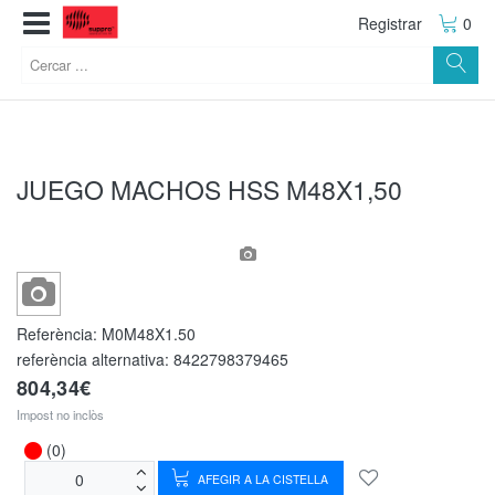
Registrar
0
JUEGO MACHOS HSS M48X1,50
Referència:
M0M48X1.50
referència alternativa:
8422798379465
804,34€
Impost no inclòs
(0)
AFEGIR A LA CISTELLA