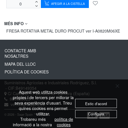
AFEGIR A LA CISTELLA
MÉS INFO
FRESA ROTATIVA METAL DURO PROCUT ver I-A0820M06XE
CONTACTE AMB
NOSALTRES
MAPA DEL LLOC
POLÍTICA DE COOKIES
Suministros Agrícolas e Industriales Rodríguez, S.l.
- CIF:B49149354
Aquest web utilitza cookies
C/ Calvario, 77
Benavente-
Zamora
(España)
pròpies i de tercers per millorar la
980636023
seva experiència d'usuari. Trieu
Estic d'acord
ventas@suppro.es
quines cookies ens permet
utilitzar.
Configura
© 2026 - Sage Spain ™ (v.20.27)
Trobareu més
política de
informació a la nostra
cookies