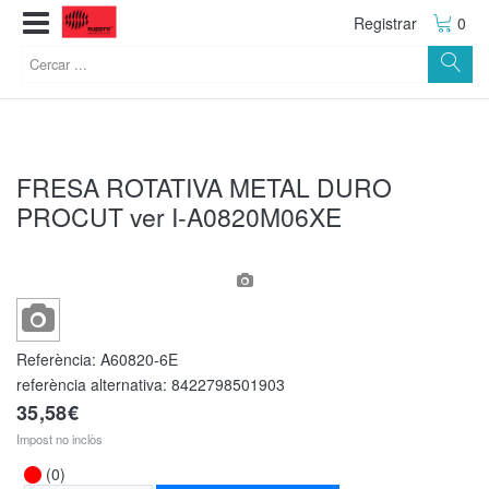
Registrar
0
FRESA ROTATIVA METAL DURO
PROCUT ver I-A0820M06XE
Referència:
A60820-6E
referència alternativa:
8422798501903
35,58€
Impost no inclòs
(0)