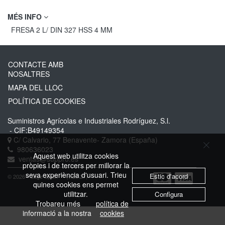
MÉS INFO
FRESA 2 L/ DIN 327 HSS 4 MM
CONTACTE AMB
NOSALTRES
MAPA DEL LLOC
POLÍTICA DE COOKIES
Suministros Agrícolas e Industriales Rodríguez, S.l.
- CIF:B49149354
C/ Calvario, 77
Benavente-
Zamora
(España)
980636023
Aquest web utilitza cookies
ventas@suppro.es
pròpies i de tercers per millorar la
seva experiència d'usuari. Trieu
Estic d'acord
© 2026 - Sage Spain ™ (v.20.27)
quines cookies ens permet
utilitzar.
Configura
Trobareu més
política de
informació a la nostra
cookies