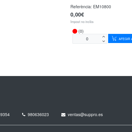
Referència:
EM10800
0,00€
Impost no inclòs
(0)
AFEGIR A
49354
980636023
ventas@suppro.es