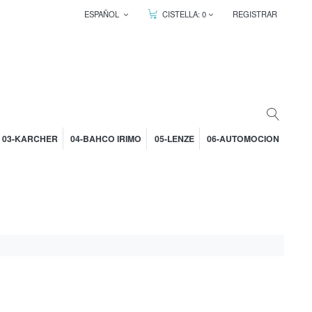
ESPAÑOL
CISTELLA:
0
REGISTRAR
03-KARCHER
04-BAHCO IRIMO
05-LENZE
06-AUTOMOCION