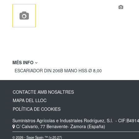
MÉS INFO
ESCARIADOR DIN 206B MANO HSS Ø 8,00
CONTACTE AMB NOSALTRES
MAPA DEL LLOC
POLÍTICA DE COOKIES
Suministros Agrícolas e Industriales Rodríguez, S.l.
- CIF:B491
C/ Calvario, 77
Benavente-
Zamora
(España)
© 2026 - Sage Spain ™ (v.20.27)