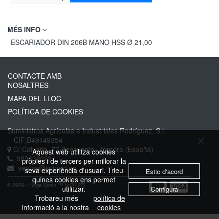
MÉS INFO
ESCARIADOR DIN 206B MANO HSS Ø 21,00
CONTACTE AMB
NOSALTRES
MAPA DEL LLOC
POLÍTICA DE COOKIES
Suministros Agrícolas e Industriales Rodríguez, S.l.
- CIF:B49149354
C/ Calvario, 77
Benavente-
Zamora
(España)
Aquest web utilitza cookies
980636023
pròpies i de tercers per millorar la
ventas@suppro.es
seva experiència d'usuari. Trieu
Estic d'acord
quines cookies ens permet
© 2026 - Sage Spain ™ (v.20.27)
utilitzar.
Configura
Trobareu més
política de
informació a la nostra
cookies