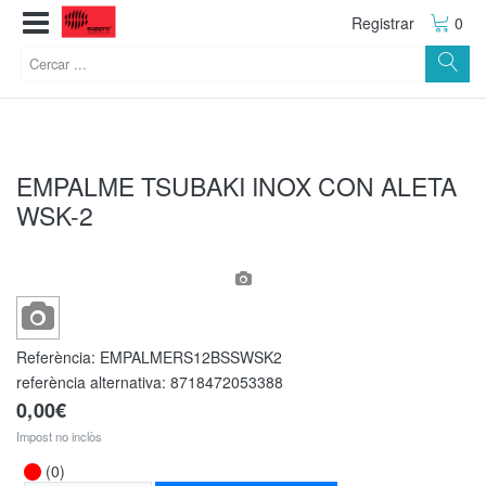
Registrar
0
EMPALME TSUBAKI INOX CON ALETA
WSK-2
Referència:
EMPALMERS12BSSWSK2
referència alternativa:
8718472053388
0,00€
Impost no inclòs
(0)