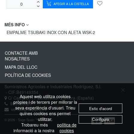
AFEGIR A LA CISTELLA
MÉS INFO
EMPALME TSUBAKI INOX CON ALETA WSK-2
CONTACTE AMB
NOSALTRES
MAPA DEL LLOC
POLÍTICA DE COOKIES
Suministros Agrícolas e Industriales Rodríguez, S.l.
- CIF:B49149354
Aquest web utilitza cookies
C/ Calvario, 77
Benavente-
Zamora
(España)
pròpies i de tercers per millorar la
980636023
seva experiència d'usuari. Trieu
Estic d'acord
ventas@suppro.es
quines cookies ens permet
utilitzar.
Configura
© 2026 - Sage Spain ™ (v.20.27)
Trobareu més
política de
informació a la nostra
cookies