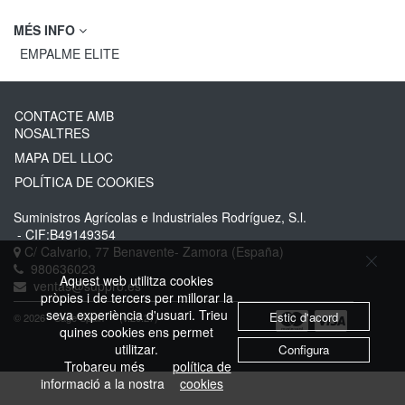
MÉS INFO
EMPALME ELITE
CONTACTE AMB
NOSALTRES
MAPA DEL LLOC
POLÍTICA DE COOKIES
Suministros Agrícolas e Industriales Rodríguez, S.l.
- CIF:B49149354
C/ Calvario, 77
Benavente-
Zamora
(España)
980636023
Aquest web utilitza cookies
ventas@suppro.es
pròpies i de tercers per millorar la
seva experiència d'usuari. Trieu
Estic d'acord
© 2026 - Sage Spain ™ (v.20.27)
quines cookies ens permet
utilitzar.
Configura
Trobareu més
política de
informació a la nostra
cookies