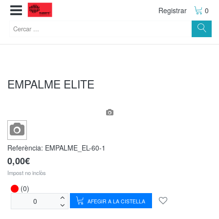
Registrar
0
EMPALME ELITE
Referència:
EMPALME_EL-60-1
0,00€
Impost no inclòs
(0)
AFEGIR A LA CISTELLA