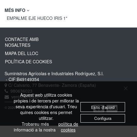
MÉS INFO
EMPALME EJE HUECO IRIS 1"
CONTACTE AMB
NOSALTRES
MAPA DEL LLOC
POLÍTICA DE COOKIES
Suministros Agrícolas e Industriales Rodríguez, S.l.
- CIF:B49149354
C/ Calvario, 77
Benavente-
Zamora
(España)
980636023
Aquest web utilitza cookies
ventas@suppro.es
pròpies i de tercers per millorar la
seva experiència d'usuari. Trieu
Estic d'acord
© 2026 - Sage Spain ™ (v.20.27)
quines cookies ens permet
utilitzar.
Configura
Trobareu més
política de
informació a la nostra
cookies