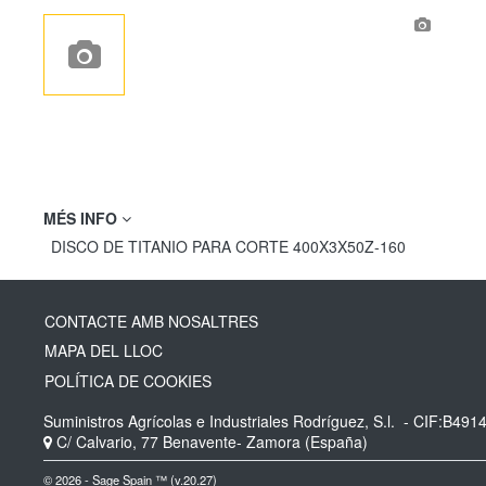
MÉS INFO
DISCO DE TITANIO PARA CORTE 400X3X50Z-160
CONTACTE AMB NOSALTRES
MAPA DEL LLOC
POLÍTICA DE COOKIES
Suministros Agrícolas e Industriales Rodríguez, S.l.
- CIF:B491
C/ Calvario, 77
Benavente-
Zamora
(España)
© 2026 - Sage Spain ™ (v.20.27)