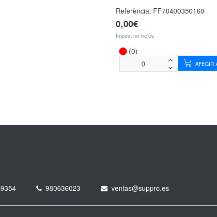
Referència:
FF70400350160
0,00€
Impost no inclòs
(0)
AFEGIR A
49354
980636023
ventas@suppro.es