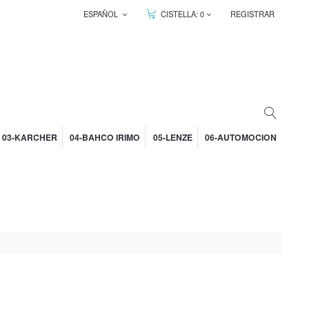
ESPAÑOL
CISTELLA:
0
REGISTRAR
03-KARCHER
04-BAHCO IRIMO
05-LENZE
06-AUTOMOCION