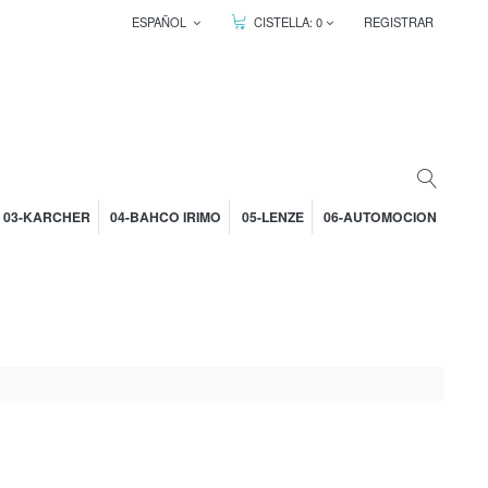
ESPAÑOL
CISTELLA:
0
REGISTRAR
03-KARCHER
04-BAHCO IRIMO
05-LENZE
06-AUTOMOCION