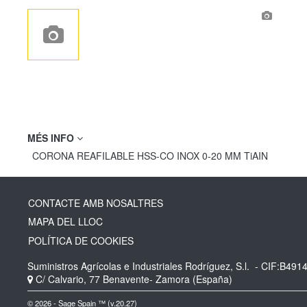
MÉS INFO
CORONA REAFILABLE HSS-CO INOX 0-20 MM TiAIN
CONTACTE AMB NOSALTRES
MAPA DEL LLOC
POLÍTICA DE COOKIES
Suministros Agrícolas e Industriales Rodríguez, S.l.
- CIF:B491
C/ Calvario, 77
Benavente-
Zamora
(España)
© 2026 - Sage Spain ™ (v.20.27)