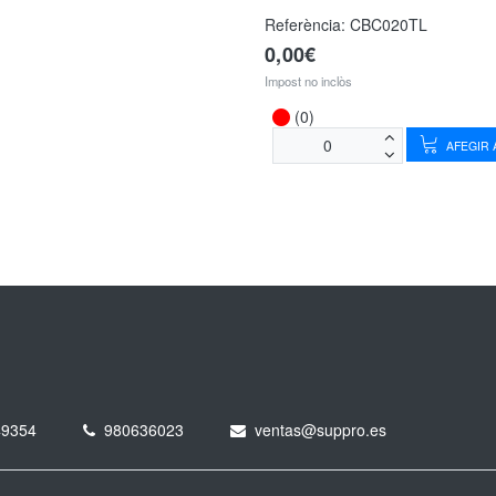
Referència:
CBC020TL
0,00€
Impost no inclòs
(0)
AFEGIR A
49354
980636023
ventas@suppro.es