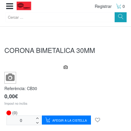
Registrar
0
CORONA BIMETALICA 30MM
Referència:
CB30
0,00€
Impost no inclòs
(0)
AFEGIR A LA CISTELLA