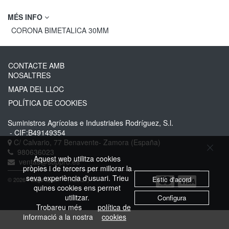
MÉS INFO
CORONA BIMETALICA 30MM
CONTACTE AMB
NOSALTRES
MAPA DEL LLOC
POLÍTICA DE COOKIES
Suministros Agrícolas e Industriales Rodríguez, S.l.
- CIF:B49149354
C/ Calvario, 77
Benavente-
Zamora
(España)
980636023
Aquest web utilitza cookies
ventas@suppro.es
pròpies i de tercers per millorar la
seva experiència d'usuari. Trieu
Estic d'acord
© 2026 - Sage Spain ™ (v.20.27)
quines cookies ens permet
utilitzar.
Configura
Trobareu més
política de
informació a la nostra
cookies