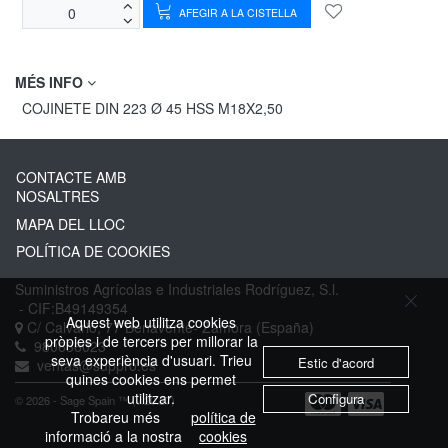
AFEGIR A LA CISTELLA
MÉS INFO
COJINETE DIN 223 Ø 45 HSS M18X2,50
CONTACTE AMB
NOSALTRES
MAPA DEL LLOC
POLÍTICA DE COOKIES
Suministros Agrícolas e Industriales Rodríguez, S.l.
- CIF:B49149354
Aquest web utilitza cookies
C/ Calvario, 77
Benavente-
Zamora
(España)
pròpies i de tercers per millorar la
980636023
seva experiència d'usuari. Trieu
Estic d'acord
ventas@suppro.es
quines cookies ens permet
utilitzar.
Configura
© 2026 - Sage Spain ™ (v.20.27)
Trobareu més
política de
informació a la nostra
cookies