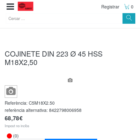
Registrar
0
COJINETE DIN 223 Ø 45 HSS
M18X2,50
Referència:
C5M18X2.50
referència alternativa:
8422798006958
68,78€
Impost no inclòs
(0)