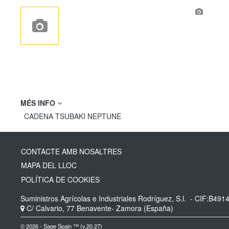
MÉS INFO
CADENA TSUBAKI NEPTUNE
CONTACTE AMB NOSALTRES
MAPA DEL LLOC
POLÍTICA DE COOKIES
Suministros Agrícolas e Industriales Rodríguez, S.l.
- CIF:B491
C/ Calvario, 77
Benavente-
Zamora
(España)
© 2026 - Sage Spain ™ (v.20.27)