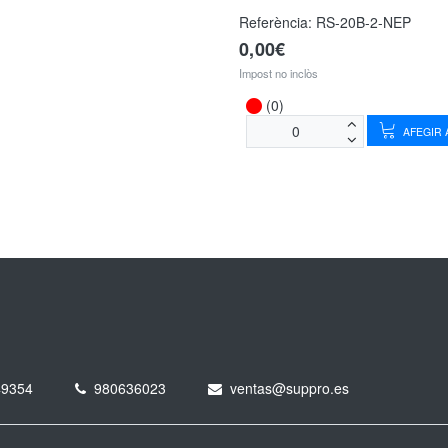
Referència:
RS-20B-2-NEP
0,00€
Impost no inclòs
(0)
AFEGIR A
49354
980636023
ventas@suppro.es