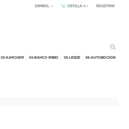
ESPAÑOL
CISTELLA:
0
REGISTRAR
03-KARCHER
04-BAHCO IRIMO
05-LENZE
06-AUTOMOCION