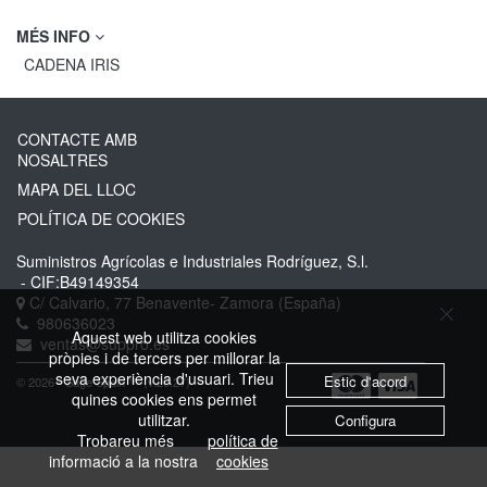
MÉS INFO
CADENA IRIS
CONTACTE AMB
NOSALTRES
MAPA DEL LLOC
POLÍTICA DE COOKIES
Suministros Agrícolas e Industriales Rodríguez, S.l.
- CIF:B49149354
C/ Calvario, 77
Benavente-
Zamora
(España)
980636023
Aquest web utilitza cookies
ventas@suppro.es
pròpies i de tercers per millorar la
seva experiència d'usuari. Trieu
Estic d'acord
© 2026 - Sage Spain ™ (v.20.27)
quines cookies ens permet
utilitzar.
Configura
Trobareu més
política de
informació a la nostra
cookies