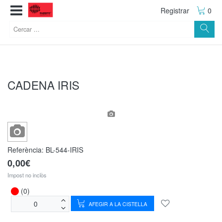
Registrar
0
CADENA IRIS
Referència:
BL-544-IRIS
0,00€
Impost no inclòs
(0)
AFEGIR A LA CISTELLA