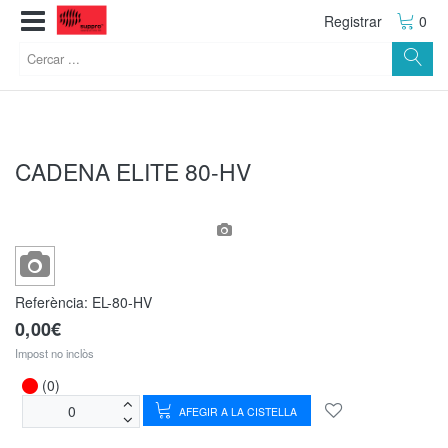
Registrar
0
CADENA ELITE 80-HV
Referència:
EL-80-HV
0,00€
Impost no inclòs
(0)
AFEGIR A LA CISTELLA