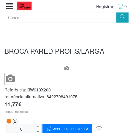
Registrar
0
BROCA PARED PROF.S/LARGA
Referència:
BW610X200
referència alternativa:
8422798491075
11,77€
Impost no inclòs
(2)
AFEGIR A LA CISTELLA