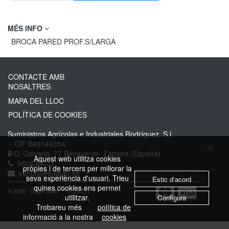
MÉS INFO
BROCA PARED PROF.S/LARGA
CONTACTE AMB
NOSALTRES
MAPA DEL LLOC
POLÍTICA DE COOKIES
Suministros Agrícolas e Industriales Rodríguez, S.l.
- CIF:B49149354
C/ Calvario, 77
Benavente-
Zamora
(España)
Aquest web utilitza cookies
980636023
pròpies i de tercers per millorar la
ventas@suppro.es
seva experiència d'usuari. Trieu
Estic d'acord
quines cookies ens permet
© 2026 - Sage Spain ™ (v.20.27)
utilitzar.
Configura
Trobareu més
política de
informació a la nostra
cookies