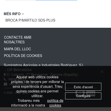
MÉS INFO
BROCA P/MARTILO SDS-PLUS
CONTACTE AMB
NOSALTRES
MAPA DEL LLOC
POLÍTICA DE COOKIES
Suministros Agrícolas e Industriales Rodríguez, S.l.
- CIF:B49149354
C/ Calvario, 77
Benavente-
Zamora
(España)
Aquest web utilitza cookies
980636023
pròpies i de tercers per millorar la
ventas@suppro.es
seva experiència d'usuari. Trieu
Estic d'acord
quines cookies ens permet
© 2026 - Sage Spain ™ (v.20.27)
utilitzar.
Configura
Trobareu més
política de
informació a la nostra
cookies