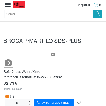
Registrar
0
BROCA P/MARTILO SDS-PLUS
Referència:
W0510X450
referència alternativa:
8422798052382
32,73€
Impost no inclòs
(1)
AFEGIR A LA CISTELLA