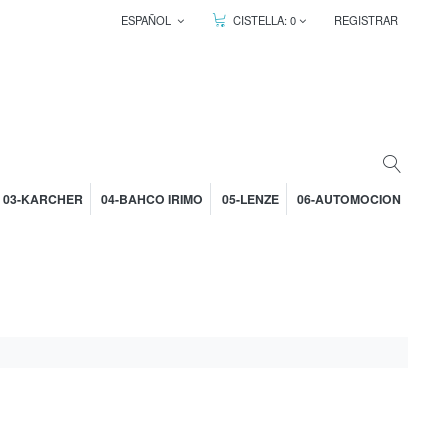
ESPAÑOL
CISTELLA:
0
REGISTRAR
03-KARCHER
04-BAHCO IRIMO
05-LENZE
06-AUTOMOCION