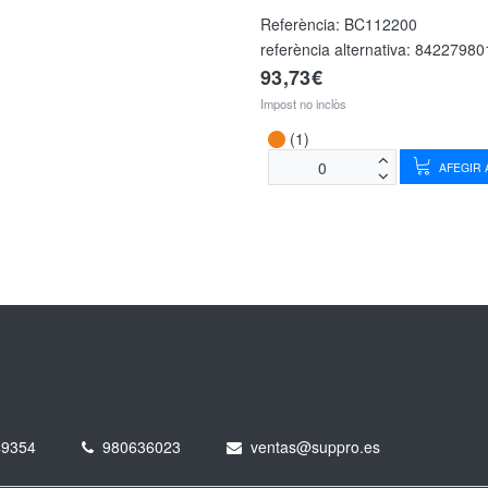
Referència:
BC112200
referència alternativa:
84227980
93,73€
Impost no inclòs
(1)
AFEGIR A
49354
980636023
ventas@suppro.es