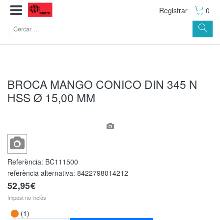
Registrar
0
BROCA MANGO CONICO DIN 345 N
HSS Ø 15,00 MM
Referència:
BC111500
referència alternativa:
8422798014212
52,95€
Impost no inclòs
(1)