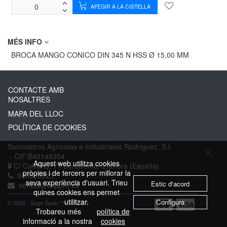
AFEGIR A LA CISTELLA
MÉS INFO
BROCA MANGO CONICO DIN 345 N HSS Ø 15,00 MM
CONTACTE AMB
NOSALTRES
MAPA DEL LLOC
POLÍTICA DE COOKIES
Suministros Agrícolas e Industriales Rodríguez, S.l.
- CIF:B49149354
Aquest web utilitza cookies
C/ Calvario, 77
Benavente-
Zamora
(España)
pròpies i de tercers per millorar la
980636023
seva experiència d'usuari. Trieu
Estic d'acord
ventas@suppro.es
quines cookies ens permet
utilitzar.
Configura
© 2026 - Sage Spain ™ (v.20.27)
Trobareu més
política de
informació a la nostra
cookies