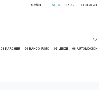
ESPAÑOL
CISTELLA:
0
REGISTRAR
03-KARCHER
04-BAHCO IRIMO
05-LENZE
06-AUTOMOCION