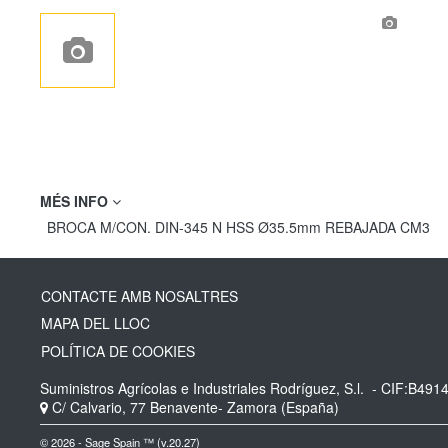
MÉS INFO
BROCA M/CON. DIN-345 N HSS Ø35.5mm REBAJADA CM3
CONTACTE AMB NOSALTRES
MAPA DEL LLOC
POLÍTICA DE COOKIES
Suministros Agrícolas e Industriales Rodríguez, S.l.
- CIF:B491
C/ Calvario, 77
Benavente-
Zamora
(España)
© 2026 - Sage Spain ™ (v.20.27)