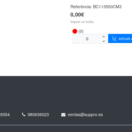
Referència:
BC113550CM3
0,00€
Impost no inclòs
(0)
AFEGIR A
49354
980636023
ventas@suppro.es