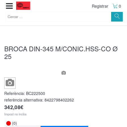
Registrar
0
BROCA DIN-345 M/CONIC.HSS-CO Ø
25
Referència:
BC222500
referència alternativa:
8422798402262
342,08€
Impost no inclòs
(0)