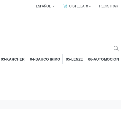
ESPAÑOL
CISTELLA:
0
REGISTRAR
03-KARCHER
04-BAHCO IRIMO
05-LENZE
06-AUTOMOCION