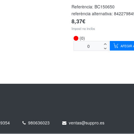
Referència:
BC150650
referència alternativa:
84227984
8,37€
Impost no inclòs
(0)
AFEGIR A
49354
980636023
ventas@suppro.es