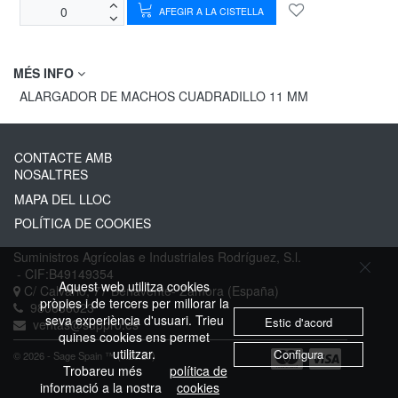
AFEGIR A LA CISTELLA
MÉS INFO
ALARGADOR DE MACHOS CUADRADILLO 11 MM
CONTACTE AMB
NOSALTRES
MAPA DEL LLOC
POLÍTICA DE COOKIES
Suministros Agrícolas e Industriales Rodríguez, S.l.
- CIF:B49149354
Aquest web utilitza cookies
C/ Calvario, 77
Benavente-
Zamora
(España)
pròpies i de tercers per millorar la
980636023
seva experiència d'usuari. Trieu
Estic d'acord
ventas@suppro.es
quines cookies ens permet
utilitzar.
Configura
© 2026 - Sage Spain ™ (v.20.27)
Trobareu més
política de
informació a la nostra
cookies