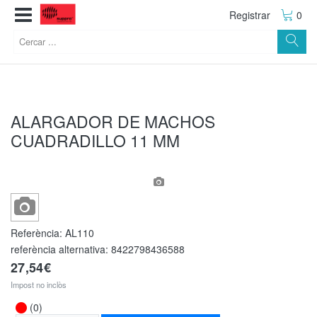
Registrar
0
ALARGADOR DE MACHOS
CUADRADILLO 11 MM
Referència:
AL110
referència alternativa:
8422798436588
27,54€
Impost no inclòs
(0)