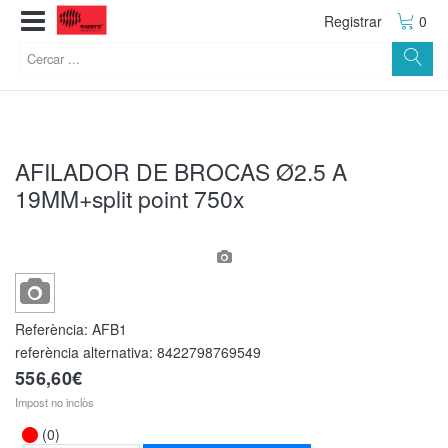
Registrar
0
AFILADOR DE BROCAS Ø2.5 A
19MM+split point 750x
Referència:
AFB1
referència alternativa:
8422798769549
556,60€
Impost no inclòs
(0)