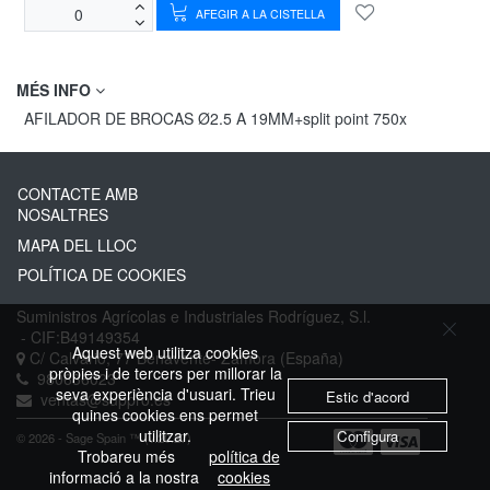
AFEGIR A LA CISTELLA
MÉS INFO
AFILADOR DE BROCAS Ø2.5 A 19MM+split point 750x
CONTACTE AMB
NOSALTRES
MAPA DEL LLOC
POLÍTICA DE COOKIES
Suministros Agrícolas e Industriales Rodríguez, S.l.
- CIF:B49149354
Aquest web utilitza cookies
C/ Calvario, 77
Benavente-
Zamora
(España)
pròpies i de tercers per millorar la
980636023
seva experiència d'usuari. Trieu
Estic d'acord
ventas@suppro.es
quines cookies ens permet
utilitzar.
Configura
© 2026 - Sage Spain ™ (v.20.27)
Trobareu més
política de
informació a la nostra
cookies