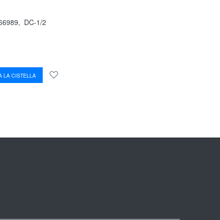
66989
,
DC-1/2
 LA CISTELLA