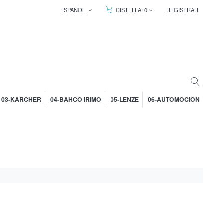
ESPAÑOL
CISTELLA:
0
REGISTRAR
03-KARCHER
04-BAHCO IRIMO
05-LENZE
06-AUTOMOCION