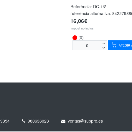
Referència:
DC-1/2
referència alternativa:
84227988
16,06€
Impost no inclòs
(0)
AFEGIR A
49354
980636023
ventas@suppro.es