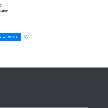
2
34001
 LA CISTELLA