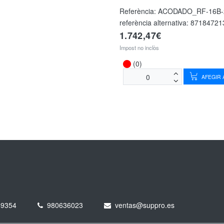
Referència:
ACODADO_RF-16B-
referència alternativa:
87184721
1.742,47€
Impost no inclòs
(0)
AFEGIR A
49354
980636023
ventas@suppro.es