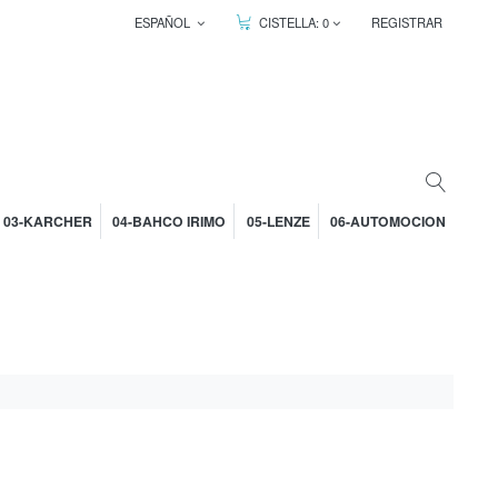
ESPAÑOL
CISTELLA:
0
REGISTRAR
03-KARCHER
04-BAHCO IRIMO
05-LENZE
06-AUTOMOCION