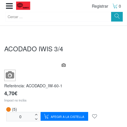
Registrar
0
ACODADO IWIS 3/4
Referència:
ACODADO_IW-60-1
4,70€
Impost no inclòs
(5)
AFEGIR A LA CISTELLA