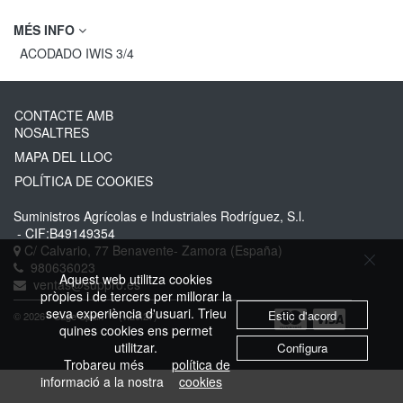
MÉS INFO
ACODADO IWIS 3/4
CONTACTE AMB
NOSALTRES
MAPA DEL LLOC
POLÍTICA DE COOKIES
Suministros Agrícolas e Industriales Rodríguez, S.l.
- CIF:B49149354
C/ Calvario, 77
Benavente-
Zamora
(España)
980636023
Aquest web utilitza cookies
ventas@suppro.es
pròpies i de tercers per millorar la
seva experiència d'usuari. Trieu
Estic d'acord
© 2026 - Sage Spain ™ (v.20.27)
quines cookies ens permet
utilitzar.
Configura
Trobareu més
política de
informació a la nostra
cookies